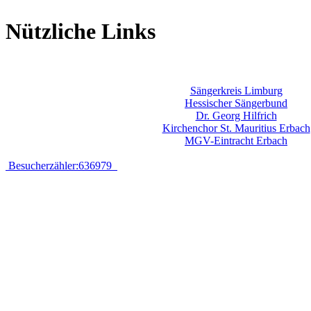
Nützliche Links
Sängerkreis Limburg
Hessischer Sängerbund
Dr. Georg Hilfrich
Kirchenchor St. Mauritius Erbach
MGV-Eintracht Erbach
Besucherzähler:636979